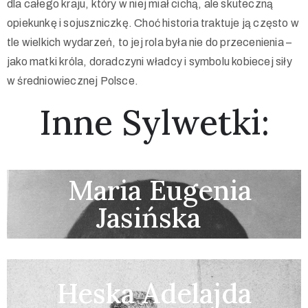
dla całego kraju, który w niej miał cichą, ale skuteczną
opiekunkę i sojuszniczkę. Choć historia traktuje ją często w
tle wielkich wydarzeń, to jej rola była nie do przecenienia –
jako matki króla, doradczyni władcy i symbolu kobiecej siły
w średniowiecznej Polsce.
Inne Sylwetki:
Maria Eugenia
Jasińska
Heska Adelajda