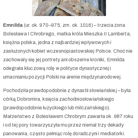
Emnilda
(ur. ok. 970–975, zm. ok. 1016) – trzecia żona
Bolesława I Chrobrego, matka króla Mieszka II Lamberta,
księżna polska, jedna z najbardziej wpływowych i
zasłużonych kobiet wczesnopiastowskiej Polsce. Choć nie
zachowały się jej portrety ani obszerne kroniki, Emnilda
odegrała kluczową rolę w polityce dynastycznej i
umacnianiu pozycji Polski na arenie międzynarodowej.
Pochodziła prawdopodobnie z dynastii słowiańskiej – była
córką Dobromira, księcia zachodniosłowiańskiego
(prawdopodobnie łużyckiego lub milczańskiego).
Małżeństwo z Bolesławem Chrobrym zawarła ok. 987 roku
i od tej pory towarzyszyła mu przez niemal trzy dekady
panowania, często pełniąc rolę doradczyni i mediatorki.