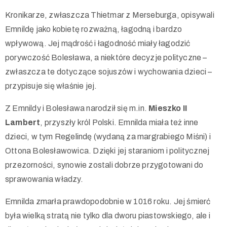
Kronikarze, zwłaszcza Thietmar z Merseburga, opisywali
Emnildę jako kobietę rozważną, łagodną i bardzo
wpływową. Jej mądrość i łagodność miały łagodzić
porywczość Bolesława, a niektóre decyzje polityczne –
zwłaszcza te dotyczące sojuszów i wychowania dzieci –
przypisuje się właśnie jej.
Z Emnildy i Bolesława narodził się m.in.
Mieszko II
Lambert
, przyszły król Polski. Emnilda miała też inne
dzieci, w tym Regelindę (wydaną za margrabiego Miśni) i
Ottona Bolesławowica. Dzięki jej staraniom i politycznej
przezorności, synowie zostali dobrze przygotowani do
sprawowania władzy.
Emnilda zmarła prawdopodobnie w 1016 roku. Jej śmierć
była wielką stratą nie tylko dla dworu piastowskiego, ale i